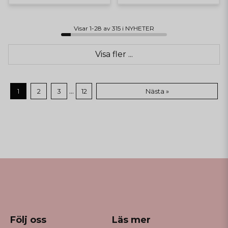
Visar 1-28 av 315 i NYHETER
Visa fler ...
...
1
2
3
12
Nästa »
Följ oss
Läs mer