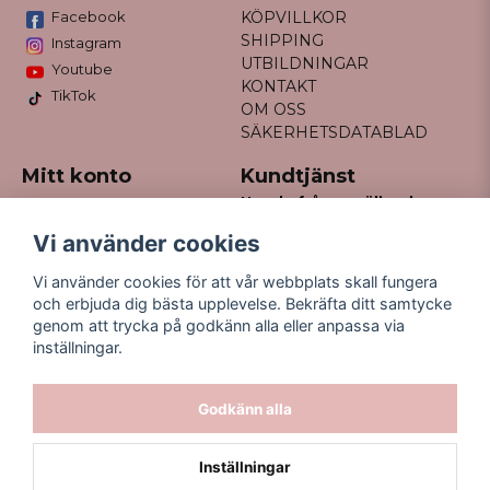
Facebook
KÖPVILLKOR
SHIPPING
Instagram
UTBILDNINGAR
Youtube
KONTAKT
TikTok
OM OSS
SÄKERHETSDATABLAD
Mitt konto
Kundtjänst
Har du frågor gällande
Logga in
din order?
Registrera dig
Vi använder cookies
Glömt lösenord?
Maila till
Vi använder cookies för att vår webbplats skall fungera
kontakt@missfancy.se
och erbjuda dig bästa upplevelse. Bekräfta ditt samtycke
genom att trycka på godkänn alla eller anpassa via
inställningar.
Godkänn alla
Inställningar