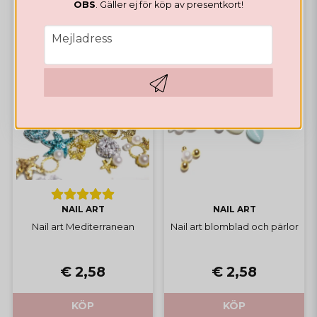
OBS
. Gäller ej för köp av presentkort!
email
Mejladress
Hämta kod
NAIL ART
NAIL ART
Nail art Mediterranean
Nail art blomblad och pärlor
€ 2,58
€ 2,58
KÖP
KÖP