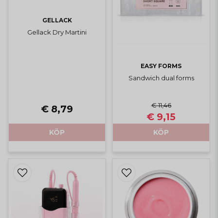
GELLACK
Gellack Dry Martini
EASY FORMS
Sandwich dual forms
€ 11,46
€ 8,79
€ 9,15
KÖP
KÖP