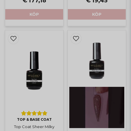
€ 177,18
€ 19,45
KÖP
KÖP
TOP & BASE COAT
Top Coat Sheer Milky