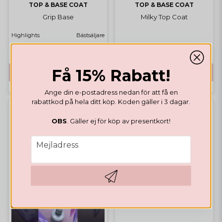
TOP & BASE COAT
TOP & BASE COAT
Grip Base
Milky Top Coat
Highlights
Bästsäljare
€ 17,67
€ 20,34
Få 15% Rabatt!
KÖP
KÖP
Ange din e-postadress nedan för att få en
rabattkod på hela ditt köp. Koden gäller i 3 dagar.
OBS
. Gäller ej för köp av presentkort!
BÄSTSÄLJARE
email
Mejladress
Hämta kod