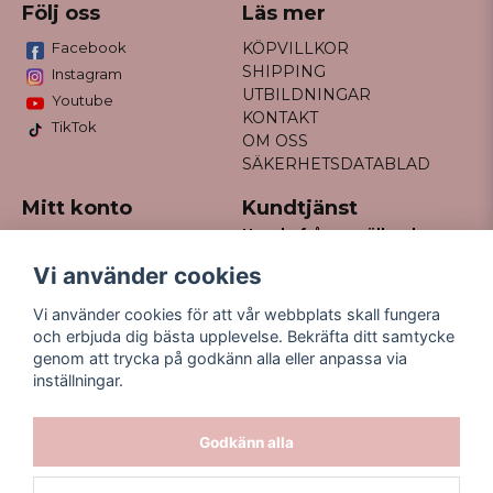
Följ oss
Läs mer
Facebook
KÖPVILLKOR
SHIPPING
Instagram
UTBILDNINGAR
Youtube
KONTAKT
TikTok
OM OSS
SÄKERHETSDATABLAD
Mitt konto
Kundtjänst
Har du frågor gällande
Logga in
din order?
Registrera dig
Vi använder cookies
Glömt lösenord?
Maila till
Vi använder cookies för att vår webbplats skall fungera
kontakt@missfancy.se
och erbjuda dig bästa upplevelse. Bekräfta ditt samtycke
genom att trycka på godkänn alla eller anpassa via
inställningar.
Godkänn alla