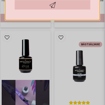
Highlights
Bästsäljare
Highlights
Bästsäljare
€ 20,34
€ 20,34
Hämta kod
KÖP
KÖP
BÄSTSÄLJARE