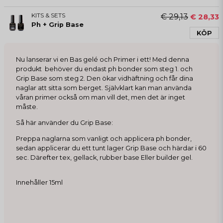
KITS & SETS
€ 29,13
€ 28,33
Ph + Grip Base
KÖP
Nu lanserar vi en Bas gelé och Primer i ett! Med denna
produkt behöver du endast ph bonder som steg 1. och
Grip Base som steg 2. Den ökar vidhäftning och får dina
naglar att sitta som berget. Självklart kan man använda
våran primer också om man vill det, men det är inget
måste.
Så här använder du Grip Base:
Preppa naglarna som vanligt och applicera ph bonder,
sedan applicerar du ett tunt lager Grip Base och härdar i 60
sec. Därefter tex, gellack, rubber base Eller builder gel.
Innehåller 15ml