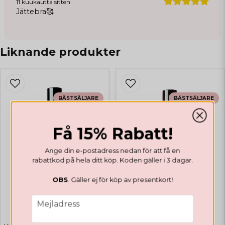
11 kuukautta sitten
Jättebra🥰
Marina
1 vuosi sitten
Liknande produkter
Fantastisk produkt
Therese
1 vuosi sitten
BÄSTSÄLJARE
BÄSTSÄLJARE
Madelene
1 vuosi sitten
Super bra
Få 15% Rabatt!
Michelle
Ange din e-postadress nedan för att få en
2 vuotta sitten
rabattkod på hela ditt köp. Koden gäller i 3 dagar.
Förlänger hållbarheten på naglarna
väldigt bra, älskar!
OBS
. Gäller ej för köp av presentkort!
TOP & BASE COAT
TOP & BASE COAT
email
Mejladress
Crystal Top Coat
High Shine Top Coat