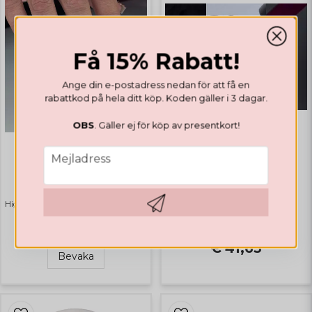
Få 15% Rabatt!
Ange din e-postadress nedan för att få en
rabattkod på hela ditt köp. Koden gäller i 3 dagar.
OBS
. Gäller ej för köp av presentkort!
email
GELLACK
Mejladress
GELÉ
Valentines Collection
Builder Gel Soft Beige
Highlights
Bästsäljare
€ 29,22
Hämta kod
€ 41,65
Bevaka