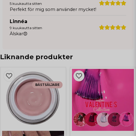
5 kuukautta sitten
Perfekt för mig som använder mycket!
Linnéa
9 kuukautta sitten
Älskar😍
Nellie
11 kuukautta sitten
Liknande produkter
Snabb leverans!
Lara
1 vuosi sitten
BÄSTSÄLJARE
Isabelle
1 vuosi sitten
Sara
1 vuosi sitten
Hilda
1 vuosi sitten