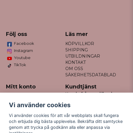
Följ oss
Läs mer
Facebook
KÖPVILLKOR
SHIPPING
Instagram
UTBILDNINGAR
Youtube
KONTAKT
TikTok
OM OSS
SÄKERHETSDATABLAD
Mitt konto
Kundtjänst
Har du frågor gällande
Logga in
din order?
Registrera dig
Vi använder cookies
Glömt lösenord?
Maila till
Vi använder cookies för att vår webbplats skall fungera
kontakt@missfancy.se
och erbjuda dig bästa upplevelse. Bekräfta ditt samtycke
genom att trycka på godkänn alla eller anpassa via