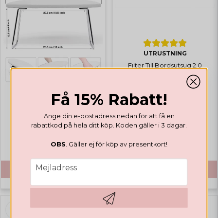
UTRUSTNING
Filter Till Bordsutsug 2.0
Få 15% Rabatt!
UTRUSTNING
Litet Armstöd
Ange din e-postadress nedan för att få en
rabattkod på hela ditt köp. Koden gäller i 3 dagar.
€ 26,55
€ 17,67
OBS
. Gäller ej för köp av presentkort!
email
Mejladress
KÖP
KÖP
Hämta kod