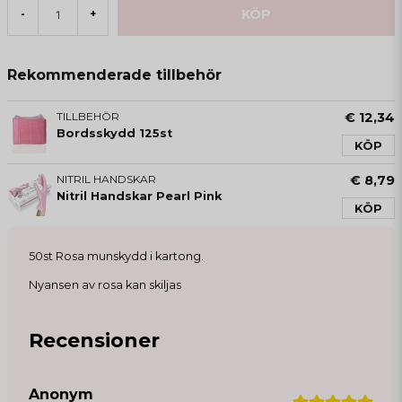
KÖP
-
+
Rekommenderade tillbehör
TILLBEHÖR
€ 12,34
Bordsskydd 125st
KÖP
NITRIL HANDSKAR
€ 8,79
Nitril Handskar Pearl Pink
KÖP
50st Rosa munskydd i kartong.
Nyansen av rosa kan skiljas
Recensioner
Anonym