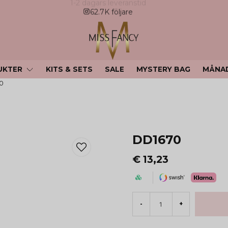
62.7K följare
UKTER
KITS & SETS
SALE
MYSTERY BAG
MÅNA
0
DD1670
€ 13,23
-
+