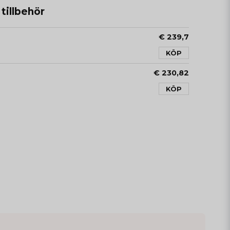
illbehör
€ 239,7
KÖP
€ 230,82
KÖP