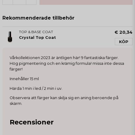
Rekommenderade tillbehör
TOP & BASE COAT
€ 20,34
Crystal Top Coat
KÖP
Vårkollektionen 2023 är äntligen här! 9 fantastiska färger.
Hög pigmentering och en krämig formula! missa inte dessa
färger!
Innehåller 15 ml
Härda 1 min i led / 2 min i uv.
Observera att färger kan skilja sig en aning beroende på
skärm.
Recensioner