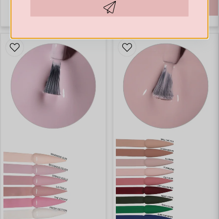
€ 41,65
KÖP
Hämta kod