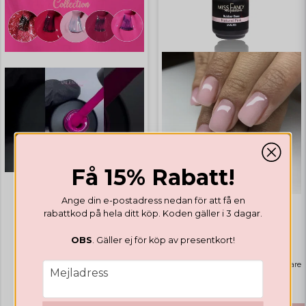
Få 15% Rabatt!
Ange din e-postadress nedan för att få en
rabattkod på hela ditt köp. Koden gäller i 3 dagar.
GELLACK
GELLACK
Valentines Collection
Rubber Base Natural Pink
OBS
. Gäller ej för köp av presentkort!
Highlights
Bästsäljare
email
Mejladress
€ 14,12