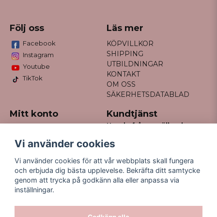
Följ oss
Läs mer
Facebook
KÖPVILLKOR
SHIPPING
Instagram
UTBILDNINGAR
Youtube
KONTAKT
TikTok
OM OSS
SÄKERHETSDATABLAD
Mitt konto
Kundtjänst
Har du frågor gällande
Logga in
din order?
Registrera dig
Vi använder cookies
Glömt lösenord?
Maila till
Vi använder cookies för att vår webbplats skall fungera
kontakt@missfancy.se
och erbjuda dig bästa upplevelse. Bekräfta ditt samtycke
genom att trycka på godkänn alla eller anpassa via
inställningar.
Godkänn alla