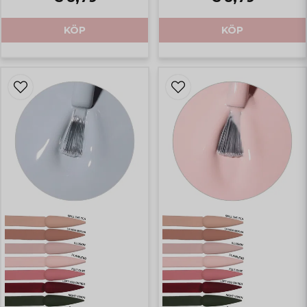
KÖP
KÖP