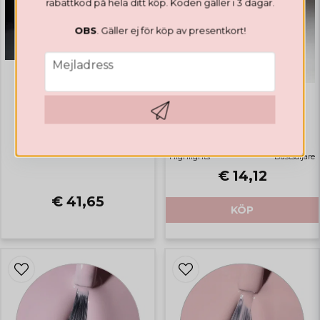
rabattkod på hela ditt köp. Koden gäller i 3 dagar.
OBS
. Gäller ej för köp av presentkort!
email
Mejladress
GELLACK
GELLACK
Valentines Collection
Rubber Base Natural Pink
Hämta kod
Highlights
Bästsäljare
€ 14,12
€ 41,65
KÖP