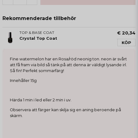
Rekommenderade tillbehör
TOP & BASE COAT
€ 20,34
Crystal Top Coat
KÖP
Fine watermelon har en Rosa/röd neonig ton. neon är svårt
att få fram via bild så tänk på att denna är väldigt lysande irl.
Så fin! Perfekt sommarfärg!
Innehåller 15g
Härda 1 min i led eller 2 min i uv.
Observera att färger kan skilja sig en aning beroende på
skärm.