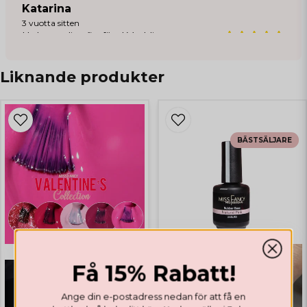
Katarina
3 vuotta sitten
Helt otroligt fin färg! Verkligen neon
och ”lysande” Ser fram emot denna färg
på naglarna i sommar 🤩
Liknande produkter
Lola
3 vuotta sitten
Helt underbar färg till sommaren! 👍
BÄSTSÄLJARE
Få 15% Rabatt!
Ange din e-postadress nedan för att få en