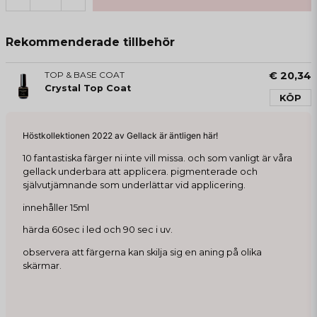
Rekommenderade tillbehör
TOP & BASE COAT
€ 20,34
Crystal Top Coat
KÖP
Höstkollektionen 2022 av Gellack är äntligen här!
10 fantastiska färger ni inte vill missa. och som vanligt är våra
gellack underbara att applicera. pigmenterade och
självutjämnande som underlättar vid applicering.
innehåller 15ml
härda 60sec i led och 90 sec i uv.
observera att färgerna kan skilja sig en aning på olika
skärmar.