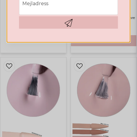
email
Mejladress
Valentines Collection
Rubber Base Natural Pink
Highlights
Bästsäljare
€ 14,12
Hämta kod
€ 41,65
KÖP