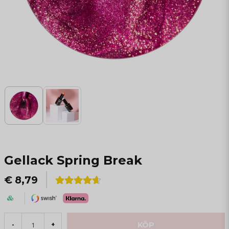
Gellack Spring Break
€ 8,79
KÖP
-
+