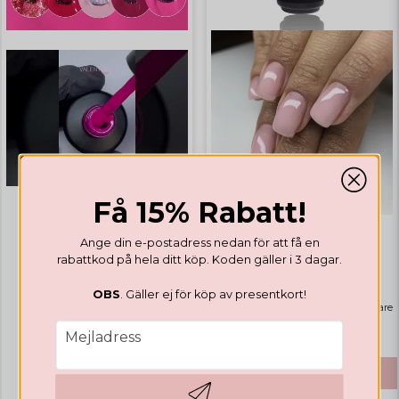
Få 15% Rabatt!
Ange din e-postadress nedan för att få en
GELLACK
GELLACK
rabattkod på hela ditt köp. Koden gäller i 3 dagar.
Valentines Collection
Rubber Base Natural Pink
OBS
. Gäller ej för köp av presentkort!
Highlights
Bästsäljare
€ 14,12
email
Mejladress
€ 41,65
KÖP