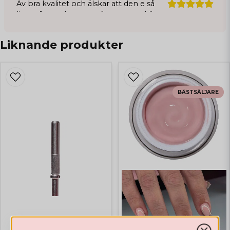
Av bra kvalitet och älskar att den e så
liten så man kommer åt utan att skära
sig🥰
Liknande produkter
Erica
2 vuotta sitten
BÄSTSÄLJARE