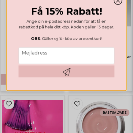
Få 15% Rabatt!
MANDREL BIT
Mini Mandrel Bit Long
Ange din e-postadress nedan för att få en
rabattkod på hela ditt köp. Koden gäller i 3 dagar.
OBS
. Gäller ej för köp av presentkort!
GELÉ
Builder Gel Soft Beige
email
Mejladress
Highlights
Bästsäljare
€ 29,22
€ 12,34
Bevaka
KÖP
Hämta kod
BÄSTSÄLJARE