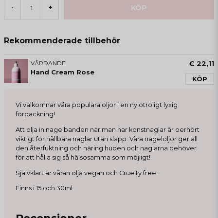
KÖP
-
+
Rekommenderade tillbehör
VÅRDANDE
€ 22,11
Hand Cream Rose
KÖP
Vi välkomnar våra populära oljor i en ny otroligt lyxig
förpackning!
Att olja in nagelbanden när man har konstnaglar är oerhört
viktigt för hållbara naglar utan släpp. Våra nageloljor ger all
den återfuktning och näring huden och naglarna behöver
för att hålla sig så hälsosamma som möjligt!
Självklart är våran olja vegan och Cruelty free.
Finns i 15 och 30ml