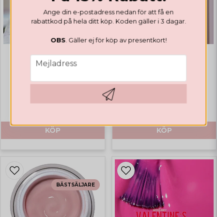
Ange din e-postadress nedan för att få en
rabattkod på hela ditt köp. Koden gäller i 3 dagar.
OBS
. Gäller ej för köp av presentkort!
email
Mejladress
VÅRDANDE
VÅRDANDE
Hand Cream Rose
Bubble Cleanser
€ 22,11
€ 8,79
Hämta kod
KÖP
KÖP
BÄSTSÄLJARE