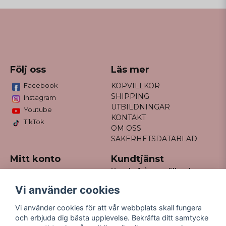
Följ oss
Läs mer
Facebook
KÖPVILLKOR
SHIPPING
Instagram
UTBILDNINGAR
Youtube
KONTAKT
TikTok
OM OSS
SÄKERHETSDATABLAD
Mitt konto
Kundtjänst
Har du frågor gällande
Logga in
din order?
Registrera dig
Vi använder cookies
Glömt lösenord?
Maila till
Vi använder cookies för att vår webbplats skall fungera
kontakt@missfancy.se
och erbjuda dig bästa upplevelse. Bekräfta ditt samtycke