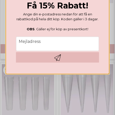
Få 15% Rabatt!
TIPPAR
Regular Coffin Long
TIPPAR
Ange din e-postadress nedan för att få en
rabattkod på hela ditt köp. Koden gäller i 3 dagar.
Coffin Long Deep C-Curve
OBS
. Gäller ej för köp av presentkort!
€ 17,67
€ 17,67
email
€ 8,79
Mejladress
KÖP
KÖP
Hämta kod