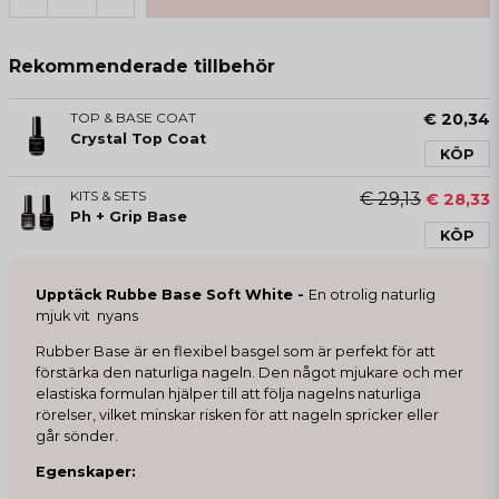
Rekommenderade tillbehör
TOP & BASE COAT
€ 20,34
Crystal Top Coat
KÖP
KITS & SETS
€ 29,13
€ 28,33
Ph + Grip Base
KÖP
Upptäck Rubbe Base Soft White -
En otrolig naturlig
mjuk vit nyans
Rubber Base är en flexibel basgel som är perfekt för att
förstärka den naturliga nageln. Den något mjukare och mer
elastiska formulan hjälper till att följa nagelns naturliga
rörelser, vilket minskar risken för att nageln spricker eller
går sönder.
Egenskaper: