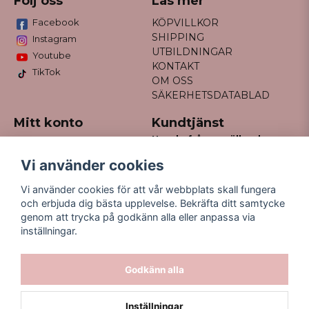
Följ oss
Läs mer
Facebook
KÖPVILLKOR
SHIPPING
Instagram
UTBILDNINGAR
Youtube
KONTAKT
TikTok
OM OSS
SÄKERHETSDATABLAD
Mitt konto
Kundtjänst
Har du frågor gällande
Logga in
din order?
Registrera dig
Vi använder cookies
Glömt lösenord?
Maila till
Vi använder cookies för att vår webbplats skall fungera
kontakt@missfancy.se
och erbjuda dig bästa upplevelse. Bekräfta ditt samtycke
genom att trycka på godkänn alla eller anpassa via
inställningar.
Godkänn alla
Inställningar