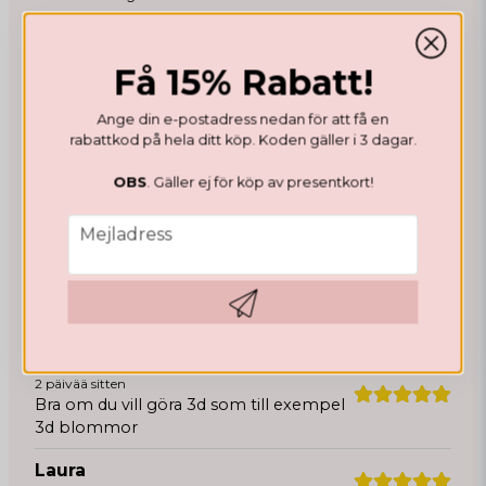
no sticky
Observera att färger kan skilja sig en aning beroende på
Få 15% Rabatt!
skärm.
Ha alltid rena handskar och våra Nitrile handskar när du
Ange din e-postadress nedan för att få en
hanterar gelén. Har du tex fått cleanser eller annat på
rabattkod på hela ditt köp. Koden gäller i 3 dagar.
handskarna kan gelén fastna i handskarna.
OBS
. Gäller ej för köp av presentkort!
LADDA NER SÄKERHETSDATABLAD
email
Mejladress
Recensioner
Hämta kod
Anonym
2 päivää sitten
Bra om du vill göra 3d som till exempel
3d blommor
Laura