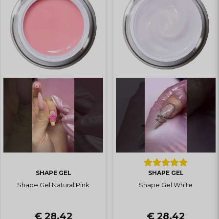
Kim Andersson
1 vuosi sitten
Så bra! Verkligen de jag förväntade mig!
Perfekt att göra 3D art på naglarna
Anonym
2 vuotta sitten
Perfekt för att göra 3D design. Älskar
denna produkt!🌸🌸
SHAPE GEL
SHAPE GEL
Shape Gel Natural Pink
Shape Gel White
€ 28,42
€ 28,42