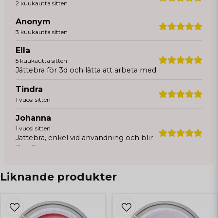
2 kuukautta sitten
Anonym
3 kuukautta sitten
Ella
5 kuukautta sitten
Jättebra för 3d och lätta att arbeta med
Tindra
1 vuosi sitten
Johanna
1 vuosi sitten
Jättebra, enkel vid användning och blir
jättefint
Maria
Liknande produkter
1 vuosi sitten
Anonym
1 vuosi sitten