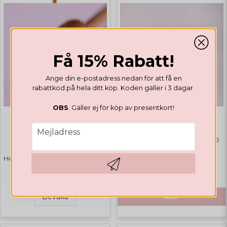
Få 15% Rabatt!
Ange din e-postadress nedan för att få en
rabattkod på hela ditt köp. Koden gäller i 3 dagar.
OBS
. Gäller ej för köp av presentkort!
email
DRILL BITS
DRILL BITS
Mejladress
Barrel Smooth Top
Sanding Bands 100st Grit 180
Rosa
Highlights
Bästsäljare
€ 35,44
€ 12,34
Hämta kod
Bevaka
KÖP