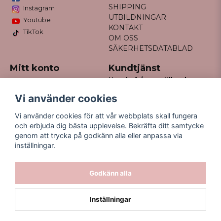
SHIPPING
Instagram
UTBILDNINGAR
Youtube
KONTAKT
TikTok
OM OSS
SÄKERHETSDATABLAD
Mitt konto
Kundtjänst
Har du frågor gällande
Logga in
din order?
Registrera dig
Vi använder cookies
Glömt lösenord?
Maila till
Vi använder cookies för att vår webbplats skall fungera
kontakt@missfancy.se
och erbjuda dig bästa upplevelse. Bekräfta ditt samtycke
genom att trycka på godkänn alla eller anpassa via
inställningar.
Godkänn alla
Inställningar