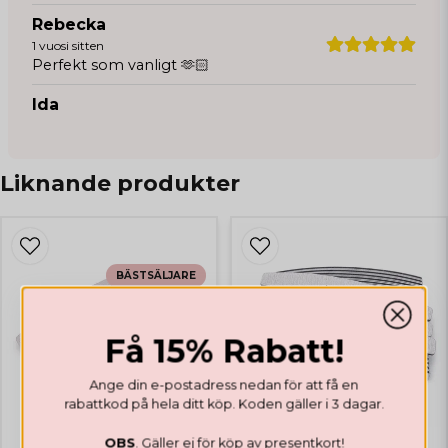
Rebecka
1 vuosi sitten
Perfekt som vanligt 🫶🏻
Ida
1 vuosi sitten
Jätte trevlig fil som är skön att jobba
med :)
Liknande produkter
Sandra Elisabeth
2 vuotta sitten
Emma
BÄSTSÄLJARE
2 vuotta sitten
Carelyn
Få 15% Rabatt!
2 vuotta sitten
Anonym
Ange din e-postadress nedan för att få en
3 vuotta sitten
rabattkod på hela ditt köp. Koden gäller i 3 dagar.
OBS
. Gäller ej för köp av presentkort!