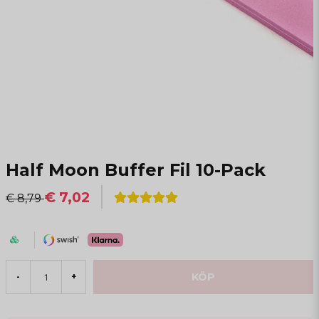
Half Moon Buffer Fil 10-Pack
€ 7,02
€ 8,79
KÖP
-
+