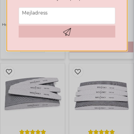
FILAR
FILAR
email
Mejladress
Engångsfilar 25 Pack
Filar Half Moon 100/100
Highlights
Bästsäljare
€ 6,13
€ 15,01
Hämta kod
Bevaka
KÖP