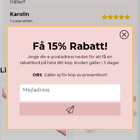
Håller!!
Karolin
1 vuosi sitten
Mona
2 vuotta sitten
Få 15% Rabatt!
Ange din e-postadress nedan för att få en
rabattkod på hela ditt köp. Koden gäller i 3 dagar.
Liknande produkter
OBS
. Gäller ej för köp av presentkort!
email
Mejladress
-20%
BÄSTSÄLJARE
Hämta kod