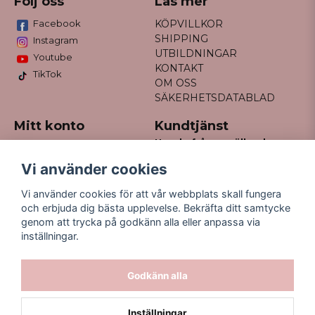
Följ oss
Läs mer
Facebook
KÖPVILLKOR
SHIPPING
Instagram
UTBILDNINGAR
Youtube
KONTAKT
TikTok
OM OSS
SÄKERHETSDATABLAD
Mitt konto
Kundtjänst
Har du frågor gällande
Logga in
din order?
Registrera dig
Vi använder cookies
Glömt lösenord?
Maila till
Vi använder cookies för att vår webbplats skall fungera
kontakt@missfancy.se
och erbjuda dig bästa upplevelse. Bekräfta ditt samtycke
genom att trycka på godkänn alla eller anpassa via
inställningar.
Godkänn alla
Inställningar