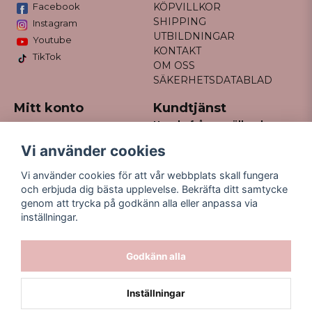
Facebook
KÖPVILLKOR
SHIPPING
Instagram
UTBILDNINGAR
Youtube
KONTAKT
TikTok
OM OSS
SÄKERHETSDATABLAD
Mitt konto
Kundtjänst
Har du frågor gällande
Logga in
din order?
Registrera dig
Vi använder cookies
Glömt lösenord?
Maila till
Vi använder cookies för att vår webbplats skall fungera
kontakt@missfancy.se
och erbjuda dig bästa upplevelse. Bekräfta ditt samtycke
genom att trycka på godkänn alla eller anpassa via
inställningar.
Godkänn alla
Inställningar