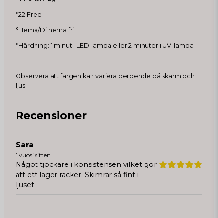
°22 Free
°Hema/Di hema fri
°Härdning: 1 minut i LED-lampa eller 2 minuter i UV-lampa
Observera att färgen kan variera beroende på skärm och
ljus
Recensioner
Sara
1 vuosi sitten
Något tjockare i konsistensen vilket gör
att ett lager räcker. Skimrar så fint i
ljuset