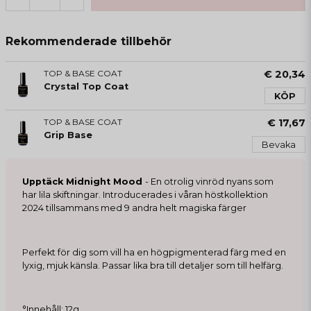
Rekommenderade tillbehör
TOP & BASE COAT
€ 20,34
Crystal Top Coat
KÖP
TOP & BASE COAT
€ 17,67
Grip Base
Bevaka
Upptäck Midnight Mood
- En otrolig vinröd nyans som
har lila skiftningar. Introducerades i våran höstkollektion
2024 tillsammans med 9 andra helt magiska färger
Perfekt för dig som vill ha en högpigmenterad färg med en
lyxig, mjuk känsla. Passar lika bra till detaljer som till helfärg.
°Innehåll: 12g