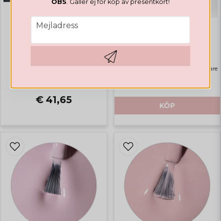
OBS
. Gäller ej för köp av presentkort!
email
Mejladress
GELLACK
GELLACK
Valentines Collection
Rubber Base Natural Pink
Highlights
Bästsäljare
Hämta kod
€ 14,12
€ 41,65
KÖP