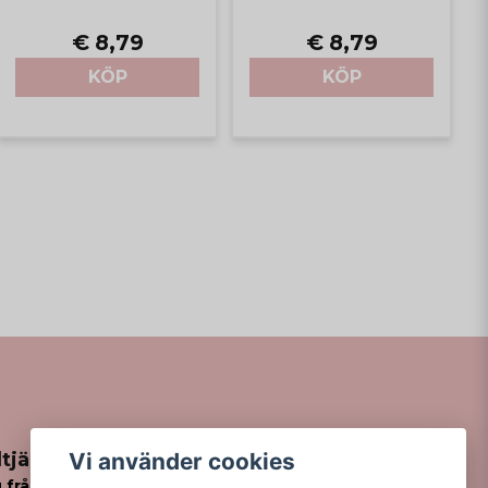
€ 8,79
€ 8,79
KÖP
KÖP
Vi använder cookies
tjänst
 frågor