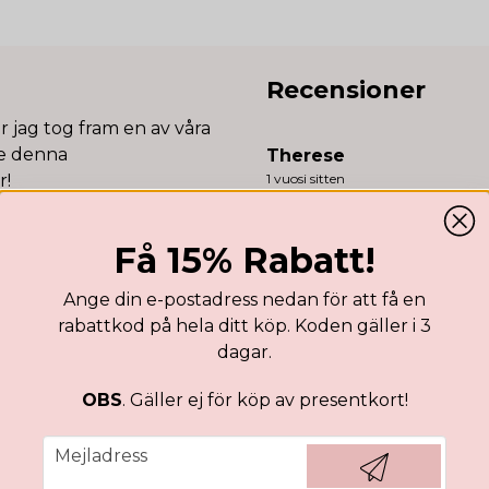
Recensioner
är jag tog fram en av våra
nte denna
Therese
r!
1 vuosi sitten
Anonym
1 vuosi sitten
Få 15% Rabatt!
Ange din e-postadress nedan för att få en
roende på skärm.
rabattkod på hela ditt köp. Koden gäller i 3
dagar.
OBS
. Gäller ej för köp av presentkort!
email
Mejladress