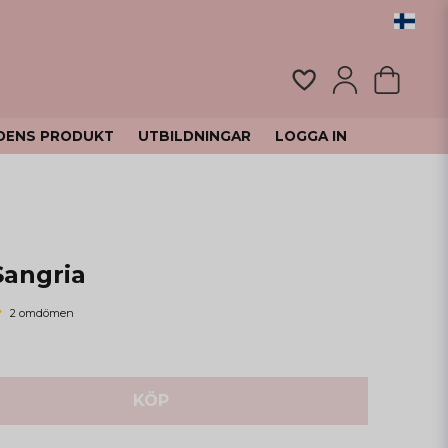
DENS PRODUKT
UTBILDNINGAR
LOGGA IN
Sangria
2 omdömen
KÖP