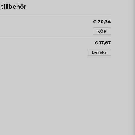
illbehör
€ 20,34
KÖP
€ 17,67
Bevaka