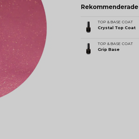
Rekommenderade t
TOP & BASE COAT
Crystal Top Coat
TOP & BASE COAT
Grip Base