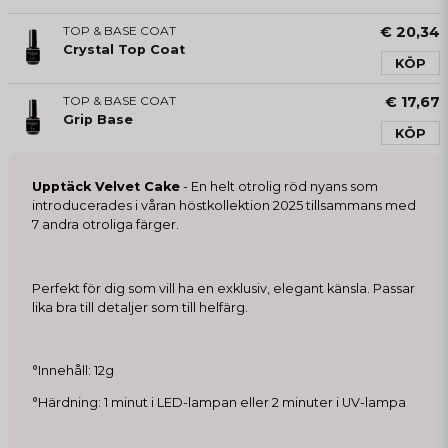
TOP & BASE COAT
€ 20,34
Crystal Top Coat
KÖP
TOP & BASE COAT
€ 17,67
Grip Base
KÖP
Upptäck Velvet Cake
- En helt otrolig röd nyans som
introducerades i våran höstkollektion 2025 tillsammans med
7 andra otroliga färger.
Perfekt för dig som vill ha en exklusiv, elegant känsla. Passar
lika bra till detaljer som till helfärg.
°Innehåll: 12g
°Härdning: 1 minut i LED-lampan eller 2 minuter i UV-lampa