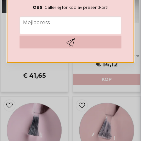
OBS
. Gäller ej för köp av presentkort!
email
Mejladress
GELLACK
GELLACK
Valentines Collection
Rubber Base Natural Pink
Hämta kod
Highlights
Bästsäljare
€ 14,12
€ 41,65
KÖP