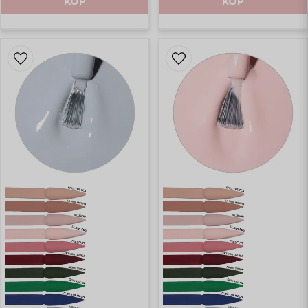
KÖP
KÖP