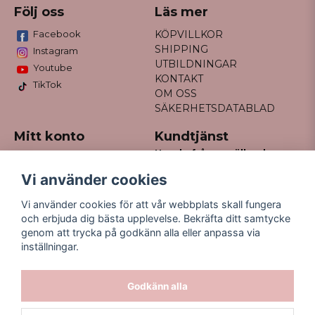
Följ oss
Läs mer
Facebook
KÖPVILLKOR
SHIPPING
Instagram
UTBILDNINGAR
Youtube
KONTAKT
TikTok
OM OSS
SÄKERHETSDATABLAD
Mitt konto
Kundtjänst
Har du frågor gällande
Logga in
din order?
Registrera dig
Vi använder cookies
Glömt lösenord?
Maila till
Vi använder cookies för att vår webbplats skall fungera
kontakt@missfancy.se
och erbjuda dig bästa upplevelse. Bekräfta ditt samtycke
genom att trycka på godkänn alla eller anpassa via
inställningar.
Godkänn alla