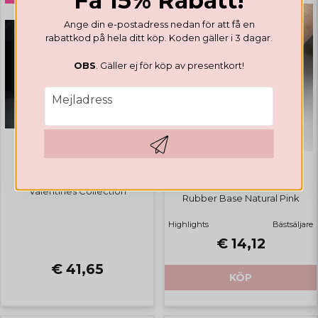
Ange din e-postadress nedan för att få en
rabattkod på hela ditt köp. Koden gäller i 3 dagar.
OBS
. Gäller ej för köp av presentkort!
email
Mejladress
Hämta kod
GELLACK
GELLACK
Valentines Collection
Rubber Base Natural Pink
Highlights
Bästsäljare
€ 14,12
€ 41,65
KÖP