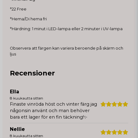
°22 Free
°Hema/Di hema fri
°Härdning: 1 minut i LED-lampa eller 2 minuter i UV-lampa
Observera att färgen kan variera beroende på skärm och
ljus
Recensioner
Ella
8 kuukautta sitten
Finaste vinröda höst och vinter färg jag
någonsin använt och man behöver
bara ett lager för en fin täckning!✨
Nellie
8 kuukautta sitten