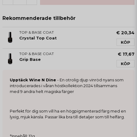
Rekommenderade tillbehör
TOP & BASE COAT
€ 20,34
Crystal Top Coat
KÖP
TOP & BASE COAT
€ 17,67
Grip Base
KÖP
Upptäck Wine N Dine
- En otrolig djup vinröd nyans som
introducerades i våran höstkollektion 2024 tillsammans
med 9 andra helt magiska färger
Perfekt för dig som vill ha en högpigmenterad färg med en
lyxig, mjuk känsla. Passar lika bra till detaljer som till helfärg.
°Innehåll: 12g