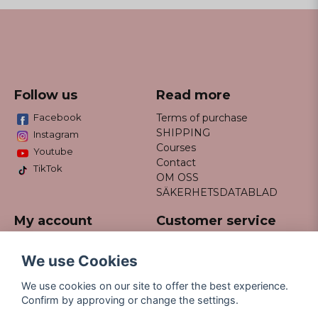
Follow us
Read more
Facebook
Terms of purchase
SHIPPING
Instagram
Courses
Youtube
Contact
TikTok
OM OSS
SÄKERHETSDATABLAD
My account
Customer service
Do not hesitate to contact us
Log in
via email info@missfancy.se
Register
We use Cookies
Forgot your password?
We use cookies on our site to offer the best experience.
Confirm by approving or change the settings.