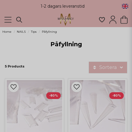
1-2 dagars leveranstid
Home
NAILS
Tips
Påfyllning
Påfyllning
5 Products
Sortera
-80%
-80%