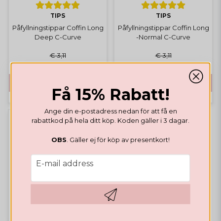
TIPS
TIPS
Påfyllningstippar Coffin Long
Påfyllningstippar Coffin Long
Deep C-Curve
-Normal C-Curve
€ 3,11
€ 3,11
€ 0,62
€ 0,62
BUY
BUY
Få 15% Rabatt!
Ange din e-postadress nedan för att få en
rabattkod på hela ditt köp. Koden gäller i 3 dagar.
-80%
OBS
. Gäller ej för köp av presentkort!
email
E-mail address
Hämta kod