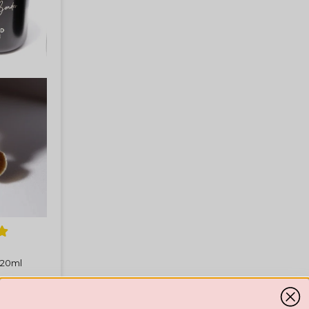
 20ml
Bästsäljare