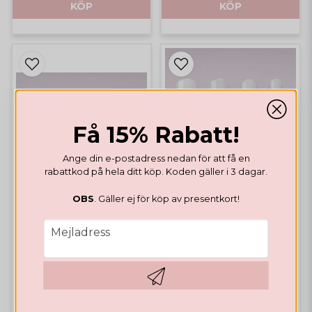
KÖP
KÖP
Få 15% Rabatt!
Ange din e-postadress nedan för att få en
rabattkod på hela ditt köp. Koden gäller i 3 dagar.
OBS
. Gäller ej för köp av presentkort!
email
Mejladress
EASY FORMS
Easy Forms Full Cover
Stiletto
Hämta kod
TIPPAR