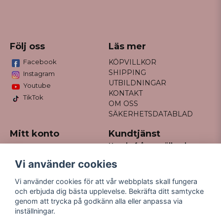
Följ oss
Läs mer
Facebook
KÖPVILLKOR
SHIPPING
Instagram
UTBILDNINGAR
Youtube
KONTAKT
TikTok
OM OSS
SÄKERHETSDATABLAD
Mitt konto
Kundtjänst
Har du frågor gällande
Logga in
din order?
Registrera dig
Vi använder cookies
Glömt lösenord?
Maila till
Vi använder cookies för att vår webbplats skall fungera
kontakt@missfancy.se
och erbjuda dig bästa upplevelse. Bekräfta ditt samtycke
genom att trycka på godkänn alla eller anpassa via
inställningar.