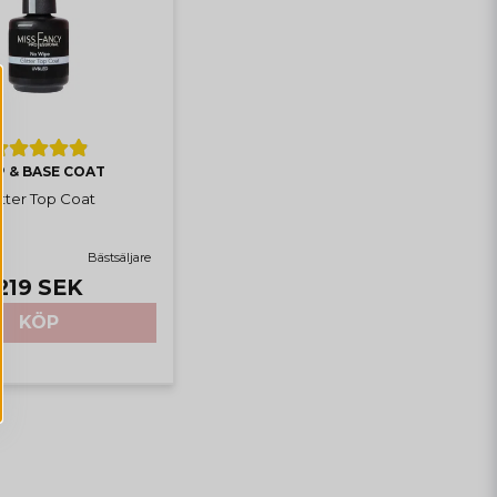
 & BASE COAT
itter Top Coat
Bästsäljare
219 SEK
KÖP