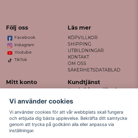
Följ oss
Läs mer
Facebook
KÖPVILLKOR
SHIPPING
Instagram
UTBILDNINGAR
Youtube
KONTAKT
TikTok
OM OSS
SÄKERHETSDATABLAD
Mitt konto
Kundtjänst
Har du frågor gällande
Logga in
din order?
Registrera dig
Vi använder cookies
Glömt lösenord?
Maila till
Vi använder cookies för att vår webbplats skall fungera
kontakt@missfancy.se
och erbjuda dig bästa upplevelse. Bekräfta ditt samtycke
genom att trycka på godkänn alla eller anpassa via
inställningar.