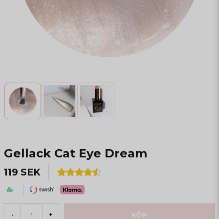
Gellack Cat Eye Dream
119 SEK
KÖP
-
+