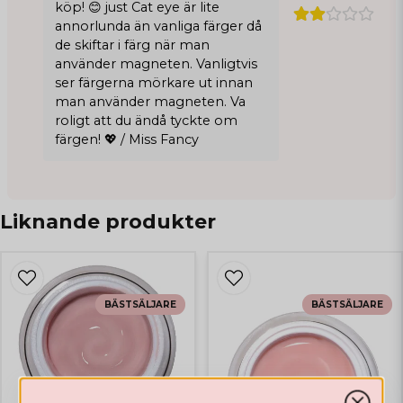
köp! 😊 just Cat eye är lite
annorlunda än vanliga färger då
de skiftar i färg när man
använder magneten. Vanligtvis
ser färgerna mörkare ut innan
man använder magneten. Va
roligt att du ändå tyckte om
färgen! 💖 / Miss Fancy
Gabriela
Liknande produkter
för 9 månader sedan
Alexandra
för 1 år sedan
Supernöjd! Upplever andra Cat eye
BÄSTSÄLJARE
BÄSTSÄLJARE
gellack i butik för glittriga och denna är
mycket mer metallisk/fint glittrig. Ger
"glas nail" effekt och naglarna ser ut
som sammet precis som jag hade
hoppats! Toppen! Färgen upplever jag