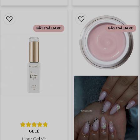
Rebecka
för 1 år sedan
Superfint
BÄSTSÄLJARE
BÄSTSÄLJARE
GELÉ
Liner Gel Vit