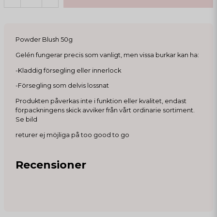
Powder Blush 50g
Gelén fungerar precis som vanligt, men vissa burkar kan ha:
-Kladdig försegling eller innerlock
-Försegling som delvis lossnat
Produkten påverkas inte i funktion eller kvalitet, endast
förpackningens skick avviker från vårt ordinarie sortiment.
Se bild
returer ej möjliga på too good to go
Recensioner