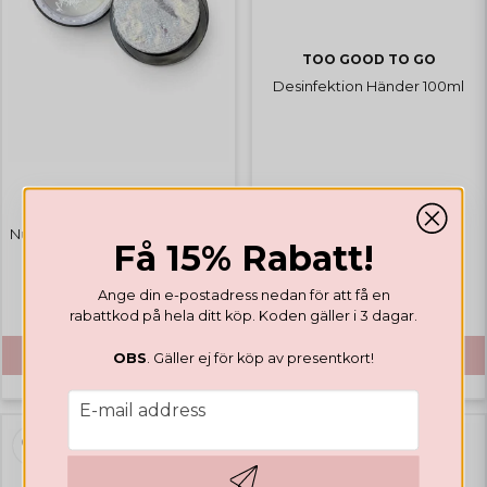
TOO GOOD TO GO
Desinfektion Händer 100ml
TOO GOOD TO GO
Nude Blush 50g - Läckt i locket
Få 15% Rabatt!
Ange din e-postadress nedan för att få en
€ 25,67
€ 6,13
rabattkod på hela ditt köp. Koden gäller i 3 dagar.
BUY
BUY
OBS
. Gäller ej för köp av presentkort!
email
E-mail address