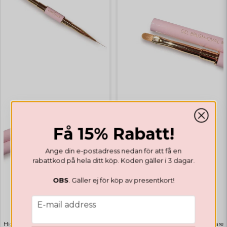
Få 15% Rabatt!
PENSLAR
Ange din e-postadress nedan för att få en
Gel Brush Oval #6
rabattkod på hela ditt köp. Koden gäller i 3 dagar.
OBS
. Gäller ej för köp av presentkort!
PENSLAR
email
E-mail address
Liner Brush Dual
Highlights
Bästsäljare
Highlights
Bästsäljare