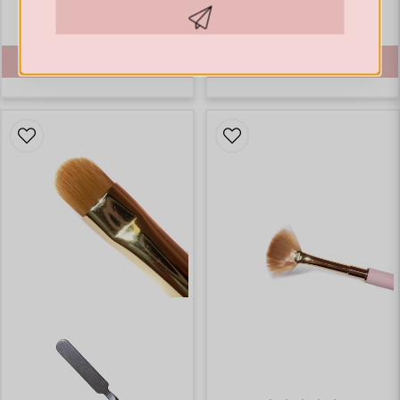
€ 17,67
€ 10,57
Hämta kod
BUY
BUY