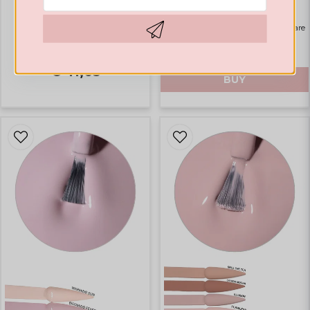
Rubber Base Natural Pink
Highlights
Bästsäljare
€ 14,12
Hämta kod
€ 41,65
BUY