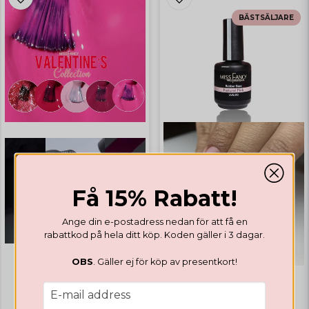
BÄSTSÄLJARE
Få 15% Rabatt!
Ange din e-postadress nedan för att få en
rabattkod på hela ditt köp. Koden gäller i 3 dagar.
OBS
. Gäller ej för köp av presentkort!
email
GEL POLISH
E-mail address
GEL POLISH
Valentines Collection