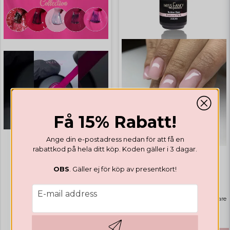
Få 15% Rabatt!
Ange din e-postadress nedan för att få en
rabattkod på hela ditt köp. Koden gäller i 3 dagar.
GEL POLISH
GEL POLISH
OBS
. Gäller ej för köp av presentkort!
Valentines Collection
Rubber Base Natural Pink
email
E-mail address
Highlights
Bästsäljare
€ 14,12