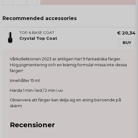
Recommended accessories
TOP & BASE COAT
€ 20,34
Crystal Top Coat
BUY
Vårkollektionen 2023 är äntligen här! 9 fantastiska färger.
Hög pigmentering och en krämig formula! missa inte dessa
färger!
Innehåller 15 ml
Härda 1 min i led / 2 min i uv.
Observera att färger kan skilja sig en aning beroende på
skärm.
Recensioner