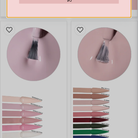
€ 41,65
BUY
Hämta kod