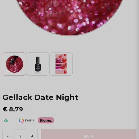
Gellack Date Night
€ 8,79
BUY
-
+