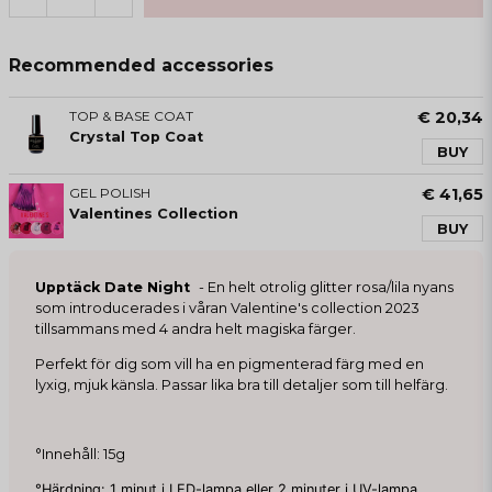
Recommended accessories
TOP & BASE COAT
€ 20,34
Crystal Top Coat
BUY
GEL POLISH
€ 41,65
Valentines Collection
BUY
Upptäck Date Night
- En helt otrolig glitter rosa/lila nyans
som introducerades i våran Valentine's collection 2023
tillsammans med 4 andra helt magiska färger.
Perfekt för dig som vill ha en pigmenterad färg med en
lyxig, mjuk känsla. Passar lika bra till detaljer som till helfärg.
°Innehåll: 15g
°Härdning: 1 minut i LED-lampa eller 2 minuter i UV-lampa