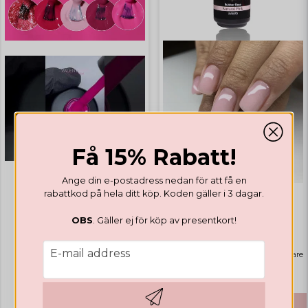
Få 15% Rabatt!
Ange din e-postadress nedan för att få en
rabattkod på hela ditt köp. Koden gäller i 3 dagar.
GEL POLISH
GEL POLISH
OBS
. Gäller ej för köp av presentkort!
Valentines Collection
Rubber Base Natural Pink
email
E-mail address
Highlights
Bästsäljare
€ 14,12
€ 41,65
BUY