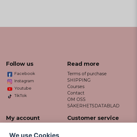
Follow us
Read more
Facebook
Terms of purchase
SHIPPING
Instagram
Courses
Youtube
Contact
TikTok
OM OSS
SÄKERHETSDATABLAD
My account
Customer service
Do not hesitate to contact us
Log in
via email info@missfancy.se
Register
We use Cookies