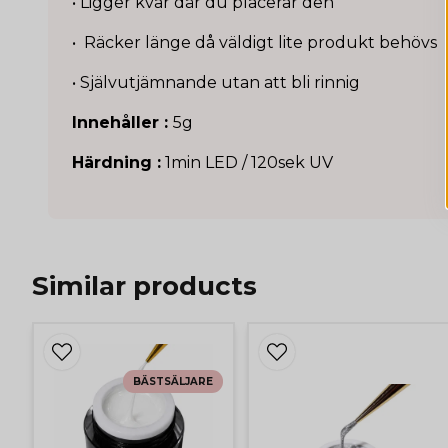
• Ligger kvar där du placerar den
• Räcker länge då väldigt lite produkt behövs
• Självutjämnande utan att bli rinnig
Innehåller :
5g
Härdning :
1min LED / 120sek UV
Similar products
BÄSTSÄLJARE