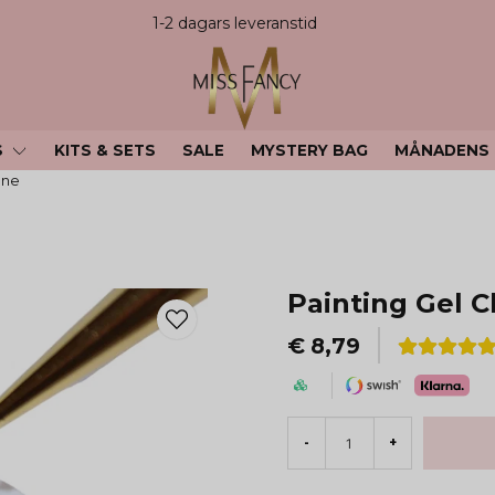
1-2 dagars leveranstid
S
KITS & SETS
SALE
MYSTERY BAG
MÅNADENS
gne
Painting Gel
€ 8,79
-
+