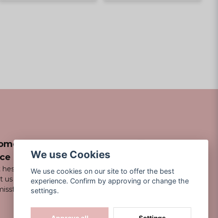
omer
We use Cookies
ice
 hesitate to
We use cookies on our site to offer the best
t us via email
experience. Confirm by approving or change the
issfancy.se
settings.