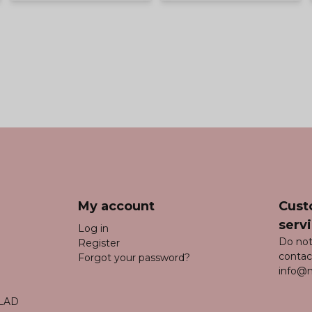
My account
Cust
serv
Log in
Do not
Register
contac
Forgot your password?
info@m
LAD