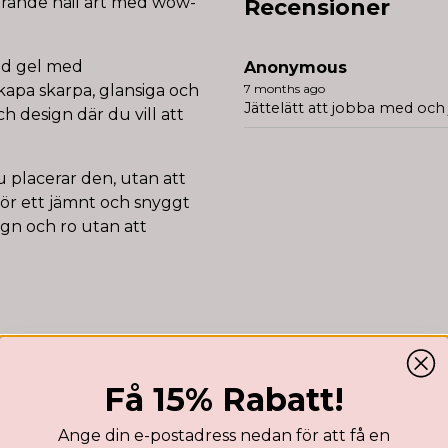
mrande nail art med wow-
Recensioner
ad gel med
Anonymous
skapa skarpa, glansiga och
7 months ago
Jättelätt att jobba med och
och design där du vill att
u placerar den, utan att
för ett jämnt och snyggt
lugn och ro utan att
Få 15% Rabatt!
Ange din e-postadress nedan för att få en