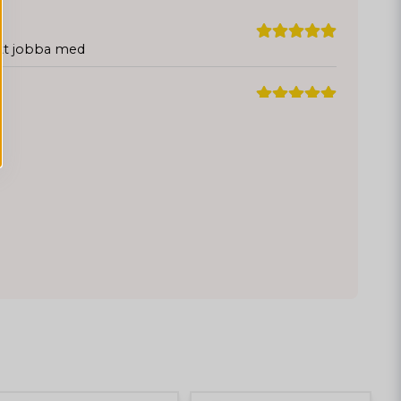
 att jobba med
ench😍😍
 är lättjobbad