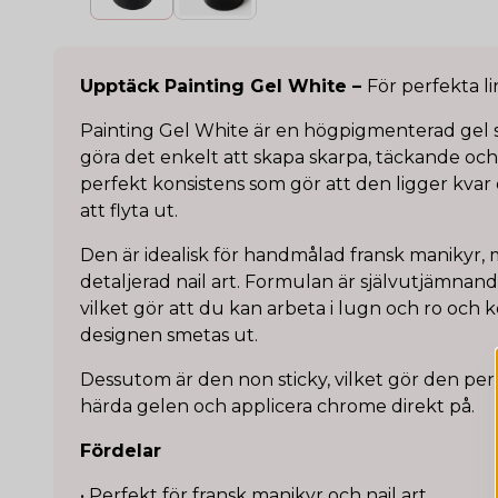
Upptäck Painting Gel White –
För perfekta lin
Painting Gel White är en högpigmenterad gel s
göra det enkelt att skapa skarpa, täckande och 
perfekt konsistens som gör att den ligger kvar
att flyta ut.
Den är idealisk för handmålad fransk manikyr, m
detaljerad nail art. Formulan är självutjämnande
vilket gör att du kan arbeta i lugn och ro och k
designen smetas ut.
Dessutom är den non sticky, vilket gör den perf
härda gelen och applicera chrome direkt på.
Fördelar
• Perfekt för fransk manikyr och nail art