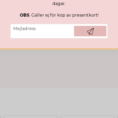
dagar.
Felicia
för 5 månader sedan
Jätte bra, supervit och lätt
OBS
. Gäller ej för köp av presentkort!
Izabela
email
Mejladress
för 6 månader sedan
Hämta kod
Malena
för 7 månader sedan
Perfekt!😍
Lovisa
för 7 månader sedan
Linda
för 7 månader sedan
Älskar den, PERFEKT till fr
Caroline
för 8 månader sedan
Väldigt bra pigmenterad och