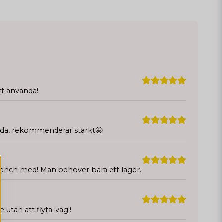
tt använda!
ända, rekommenderar starkt🤩
rench med! Man behöver bara ett lager.
utan att flyta iväg!!