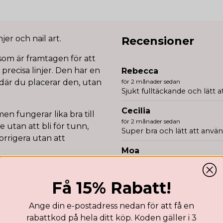
jer och nail art.
Recensioner
om är framtagen för att
precisa linjer. Den har en
Rebecca
 där du placerar den, utan
för 2 månader sedan
Sjukt fulltäckande och lätt a
Cecilia
en fungerar lika bra till
för 2 månader sedan
 utan att bli för tunn,
Super bra och lätt att anv
orrigera utan att
Moa
för 3 månader sedan
ekt för isolerad chrome,
Bästa produkten att göra F
Få 15% Rabatt!
Agnes
för 5 månader sedan
Ange din e-postadress nedan för att få en
Så bra täckning!! Utjämnande 
rabattkod på hela ditt köp. Koden gäller i 3