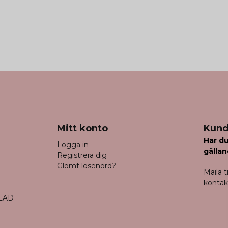
Mitt konto
Kund
Har du
Logga in
gällan
Registrera dig
Glömt lösenord?
Maila ti
konta
LAD