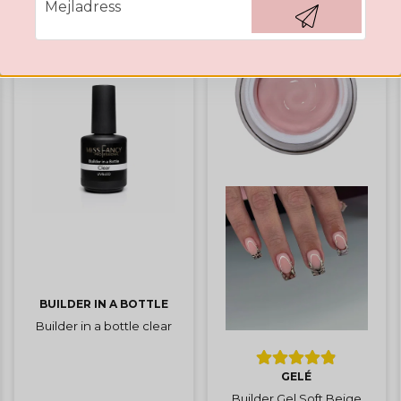
Mejladress
Hämta kod
BÄSTSÄLJARE
BUILDER IN A BOTTLE
Builder in a bottle clear
GELÉ
Builder Gel Soft Beige