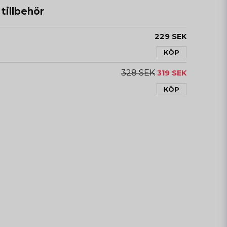
illbehör
229 SEK
KÖP
328 SEK
319 SEK
KÖP