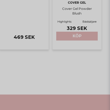
COVER GEL
Cover Gel Powder
Blush
Highlights
Bästsäljare
329 SEK
KÖP
469 SEK