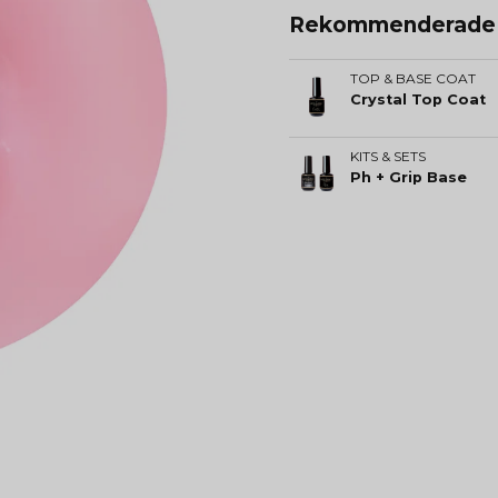
Rekommenderade t
TOP & BASE COAT
Crystal Top Coat
KITS & SETS
Ph + Grip Base