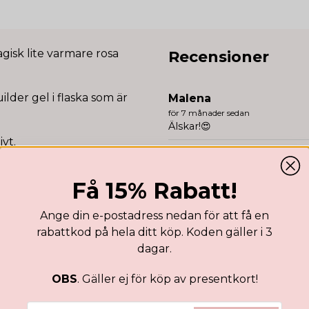
gisk lite varmare rosa
Recensioner
ilder gel i flaska som är
Malena
för 7 månader sedan
Älskar!😍
ivt.
Amanda
för 1 år sedan
Älskar produkten
Få 15% Rabatt!
V-lampa
Ange din e-postadress nedan för att få en
rabattkod på hela ditt köp. Koden gäller i 3
dagar.
OBS
. Gäller ej för köp av presentkort!
email