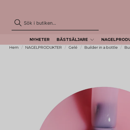
NYHETER
BÄSTSÄLJARE
NAGELPROD
Hem
NAGELPRODUKTER
Gelé
Builder in a bottle
Bui