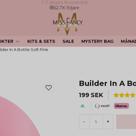
62.7K följare
UKTER
KITS & SETS
SALE
MYSTERY BAG
MÅNA
lder In A Bottle Soft Pink
Builder In A Bo
199 SEK
-
+