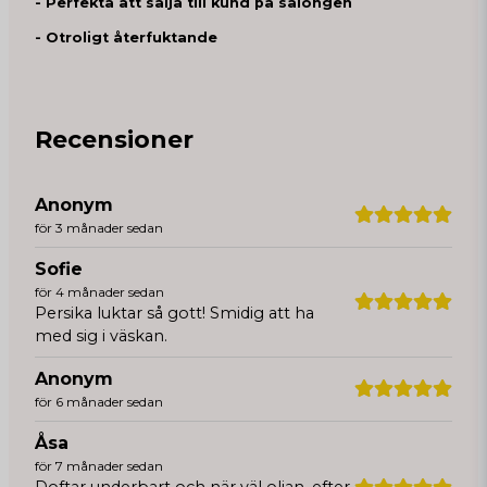
- Perfekta att sälja till kund på salongen
- Otroligt återfuktande
Recensioner
Anonym
för 3 månader sedan
Sofie
för 4 månader sedan
Persika luktar så gott! Smidig att ha
med sig i väskan.
Anonym
för 6 månader sedan
Åsa
för 7 månader sedan
Doftar underbart och när väl oljan, efter