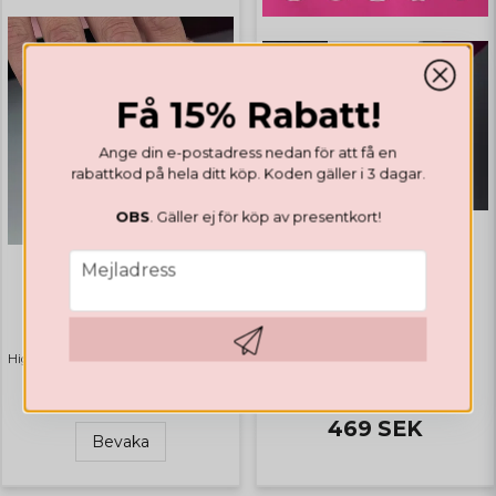
för 1 år sedan
Kanon
Få 15% Rabatt!
Ange din e-postadress nedan för att få en
rabattkod på hela ditt köp. Koden gäller i 3 dagar.
OBS
. Gäller ej för köp av presentkort!
email
Mejladress
GELLACK
GELÉ
Valentines Collection
Builder Gel Soft Beige
Highlights
Bästsäljare
Hämta kod
329 SEK
469 SEK
Bevaka