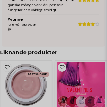
ganska många varv, är i penseln
fungerar den väldigt smidigt.
Yvonne
för 8 månader sedan
👍
Adriana
för 9 månader sedan
Liknande produkter
Sandra
för 10 månader sedan
Anonym
för 10 månader sedan
BÄSTSÄLJARE
Luktar otroligt gott och super
återfuktande. Super bra att ha i väskan
Annie
för 11 månader sedan
Hanna