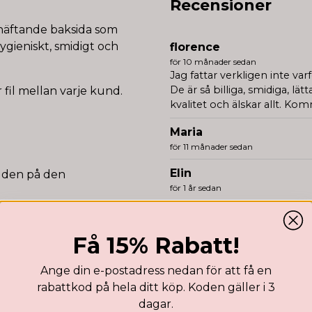
Recensioner
lvhäftande baksida som
hygieniskt, smidigt och
florence
för 10 månader sedan
Jag fattar verkligen inte varf
De är så billiga, smidiga, lä
fil mellan varje kund.
kvalitet och älskar allt. K
Maria
för 11 månader sedan
Elin
t den på den
för 1 år sedan
Elin
h slänger den
för 1 år sedan
Få 15% Rabatt!
Perfekta!
Anonym
Ange din e-postadress nedan för att få en
för 1 år sedan
rabattkod på hela ditt köp. Koden gäller i 3
t
dagar.
Vendela