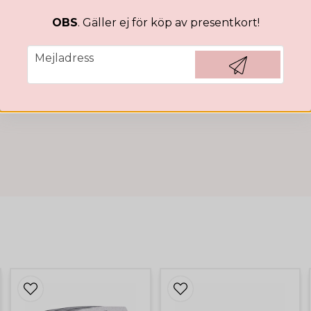
för 1 år sedan
OBS
. Gäller ej för köp av presentkort!
Lenica
email
för 1 år sedan
Mejladress
Älskar dessa!
Hämta kod
Anonym
för 2 år sedan