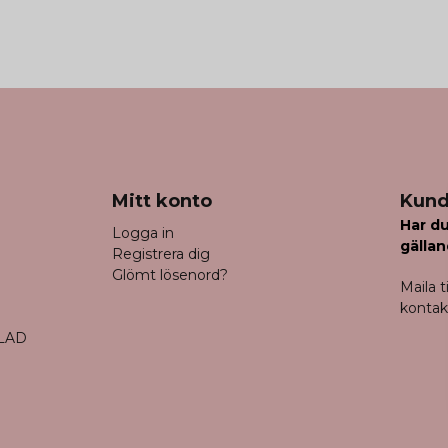
Mitt konto
Kund
Har du
Logga in
gällan
Registrera dig
Glömt lösenord?
Maila ti
konta
LAD