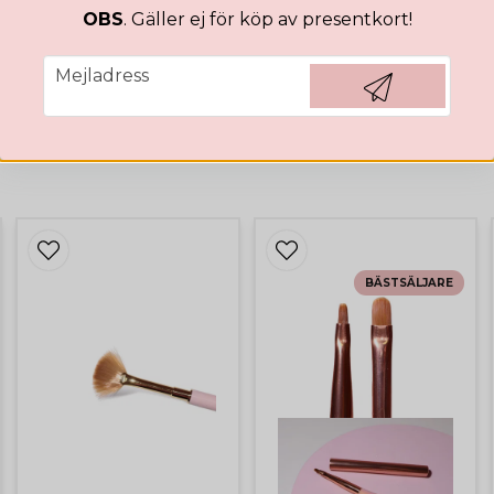
Lola
OBS
. Gäller ej för köp av presentkort!
för 3 år sedan
email
Mejladress
Hämta kod
BÄSTSÄLJARE