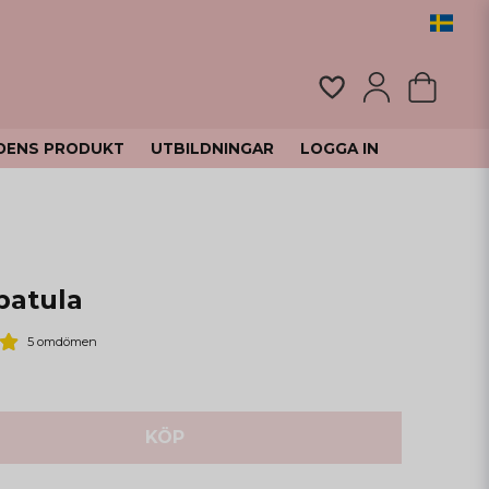
DENS PRODUKT
UTBILDNINGAR
LOGGA IN
patula
5 omdömen
KÖP