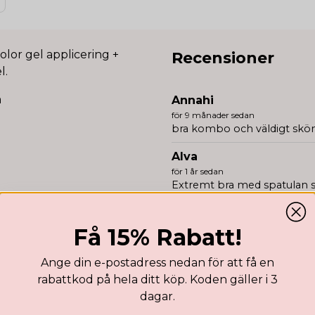
color gel applicering +
Recensioner
l.
m
Annahi
för 9 månader sedan
bra kombo och väldigt skön
Alva
för 1 år sedan
Extremt bra med spatulan s
annat!
Beatrice
Få 15% Rabatt!
för 1 år sedan
Ange din e-postadress nedan för att få en
Beatrice Isabelle Emily
rabattkod på hela ditt köp. Koden gäller i 3
för 2 år sedan
dagar.
😍😍😍😍😍😍😍