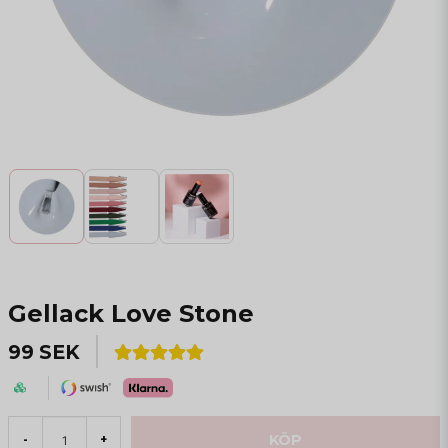
Gellack Love Stone
99 SEK
KÖP
-
+