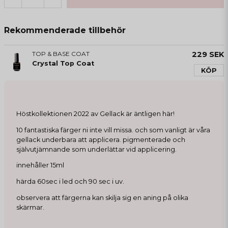
Rekommenderade tillbehör
TOP & BASE COAT
229 SEK
Crystal Top Coat
KÖP
Höstkollektionen 2022 av Gellack är äntligen här!
10 fantastiska färger ni inte vill missa. och som vanligt är våra
gellack underbara att applicera. pigmenterade och
självutjämnande som underlättar vid applicering.
innehåller 15ml
härda 60sec i led och 90 sec i uv.
observera att färgerna kan skilja sig en aning på olika
skärmar.