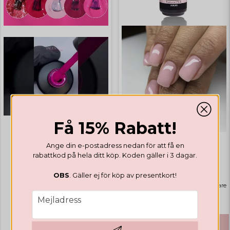
Få 15% Rabatt!
Ange din e-postadress nedan för att få en
GELLACK
GELLACK
rabattkod på hela ditt köp. Koden gäller i 3 dagar.
Valentines Collection
Rubber Base Natural Pink
OBS
. Gäller ej för köp av presentkort!
Highlights
Bästsäljare
email
159 SEK
Mejladress
469 SEK
KÖP