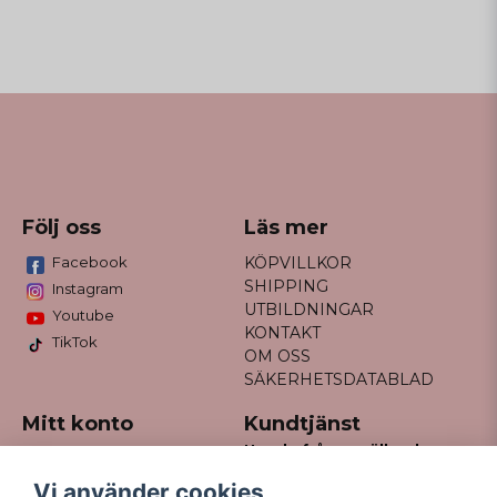
Följ oss
Läs mer
Facebook
KÖPVILLKOR
SHIPPING
Instagram
UTBILDNINGAR
Youtube
KONTAKT
TikTok
OM OSS
SÄKERHETSDATABLAD
Mitt konto
Kundtjänst
Har du frågor gällande
Logga in
din order?
Registrera dig
Vi använder cookies