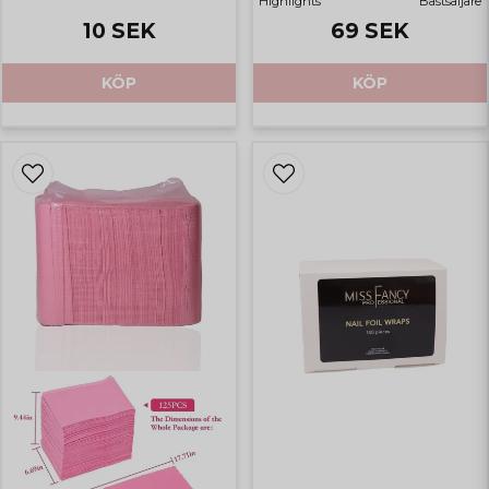
Highlights
Bästsäljare
10 SEK
69 SEK
KÖP
KÖP