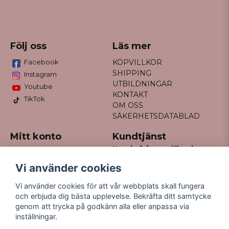
Följ oss
Läs mer
Facebook
KÖPVILLKOR
SHIPPING
Instagram
UTBILDNINGAR
Youtube
KONTAKT
TikTok
OM OSS
SÄKERHETSDATABLAD
Mitt konto
Kundtjänst
Har du frågor gällande
Logga in
din order?
Registrera dig
Vi använder cookies
Glömt lösenord?
Maila till
Vi använder cookies för att vår webbplats skall fungera
kontakt@missfancy.se
och erbjuda dig bästa upplevelse. Bekräfta ditt samtycke
genom att trycka på godkänn alla eller anpassa via
inställningar.