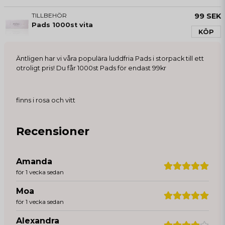
TILLBEHÖR
99 SEK
Pads 1000st vita
KÖP
Äntligen har vi våra populära luddfria Pads i storpack till ett
otroligt pris! Du får 1000st Pads för endast 99kr
finns i rosa och vitt
Recensioner
Amanda
för 1 vecka sedan
Moa
för 1 vecka sedan
Alexandra