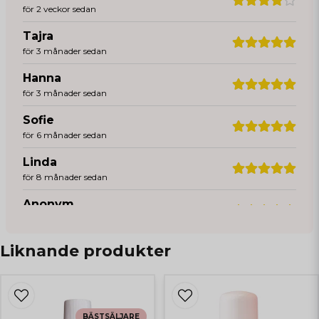
för 2 veckor sedan
Tajra
för 3 månader sedan
Hanna
för 3 månader sedan
Sofie
för 6 månader sedan
Linda
för 8 månader sedan
Anonym
för 9 månader sedan
Bianca
Liknande produkter
för 1 år sedan
Superbra pads ❤️
Agnes
BÄSTSÄLJARE
för 1 år sedan