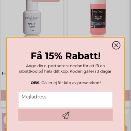
Få 15% Rabatt!
TILLBEHÖR
TILLBEHÖR
Nagellim Med Pensel
Soak Off Remover 100ml
Ange din e-postadress nedan för att få en
rabattkod på hela ditt köp. Koden gäller i 3 dagar.
Highlights
Bästsäljare
89 SEK
79 SEK
OBS
. Gäller ej för köp av presentkort!
email
KÖP
KÖP
Mejladress
Hämta kod
BÄSTSÄLJARE