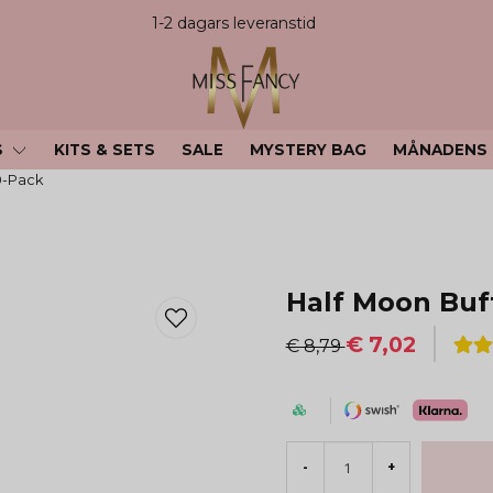
1-2 dagars leveranstid
S
KITS & SETS
SALE
MYSTERY BAG
MÅNADENS
10-Pack
Half Moon Buff
€ 7,02
€ 8,79
-
+