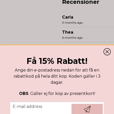
Recensioner
Carla
3 months ago
Thea
6 months ago
melinna
1 year ago
Få 15% Rabatt!
Rebecka
1 year ago
Ange din e-postadress nedan för att få en
Perfekt som vanligt 🫶🏻
rabattkod på hela ditt köp. Koden gäller i 3
dagar.
Ida
1 year ago
Jätte trevlig fil som är skön
OBS
. Gäller ej för köp av presentkort!
Sandra Elisabeth
email
E-mail address
2 years ago