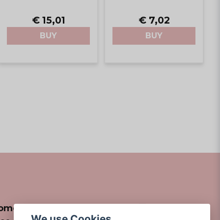
€ 15,01
€ 7,02
BUY
BUY
omer
We use Cookies