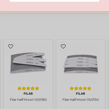
Hämta kod
Emma
2 years ago
Carelyn
2 years ago
Anonymous
3 years ago
Lola
3 years ago
FILAR
FILAR
Filar Half Moon 100/180
Filar Half Moon 150/150