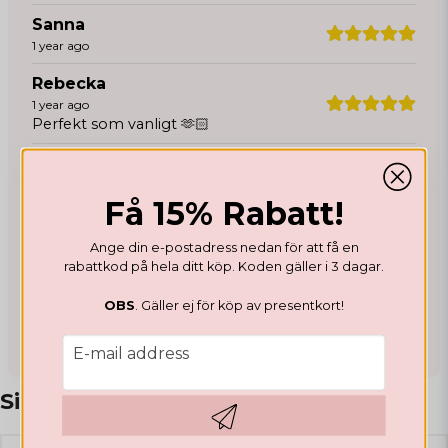
Sanna
1 year ago
Rebecka
1 year ago
Perfekt som vanligt 🫶🏻
Magdalena
2 years ago
Få 15% Rabatt!
Emma
2 years ago
Ange din e-postadress nedan för att få en
rabattkod på hela ditt köp. Koden gäller i 3 dagar.
Daniella
3 years ago
OBS
. Gäller ej för köp av presentkort!
email
E-mail address
Similar products