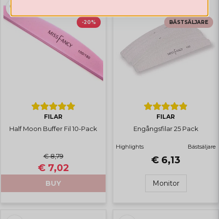
Hämta kod
-20%
BÄSTSÄLJARE
FILAR
FILAR
Half Moon Buffer Fil 10-Pack
Engångsfilar 25 Pack
Highlights
Bästsäljare
€ 8,79
€ 6,13
€ 7,02
BUY
Monitor