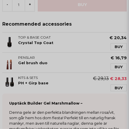
BUY
-
+
Recommended accessories
TOP & BASE COAT
€ 20,34
Crystal Top Coat
BUY
PENSLAR
€ 16,79
Gel brush duo
BUY
KITS & SETS
€ 29,13
€ 28,33
PH + Girp base
BUY
Upptäck Builder Gel Marshmallow –
Denna gele är den perfekta blandningen mellan rosa/vit,
som går hem hos dom flesta! Perfekt till en naturlig fransk
manikyr, men även till naturella naglar, denna gele är
medium/hög i viskositeten, passar dig som inte vill ha en för