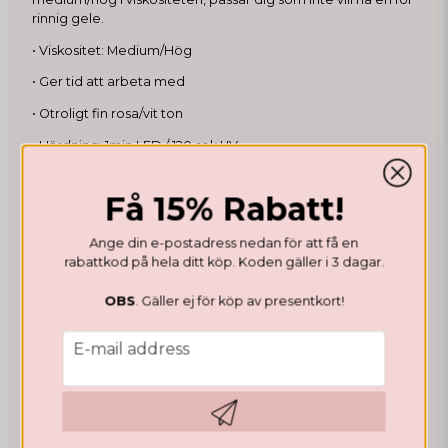
rinnig gele.
• Viskositet: Medium/Hög
• Ger tid att arbeta med
• Otroligt fin rosa/vit ton
• Härdning: 1min LED / 120 sek UV
• Finns i 30 g och 50 g
Få 15% Rabatt!
Observera att färgen kan upplevas olika beroende på
skärminställningar och ljus.
Ange din e-postadress nedan för att få en
rabattkod på hela ditt köp. Koden gäller i 3 dagar.
Recensioner
OBS
. Gäller ej för köp av presentkort!
email
E-mail address
Anonymous
2 weeks ago
Jätte fin färg men om ni gillar att ha lite
tunnare naglar så blir denna gelé tyvärr
lite genomskillning, viskositet skulle jag
Hämta kod