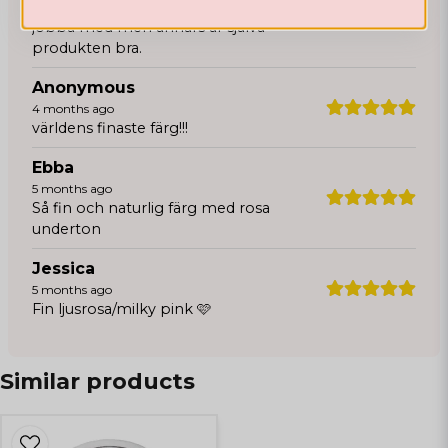
säga är runt 7 den va lite svårare att
jobba med men annars är själva
produkten bra.
Anonymous
4 months ago
världens finaste färg!!!
Ebba
5 months ago
Så fin och naturlig färg med rosa
underton
Jessica
5 months ago
Fin ljusrosa/milky pink 🩷
Tyra
8 months ago
Similar products
Lätt att jobba med, perfekt rosa färg
Maja