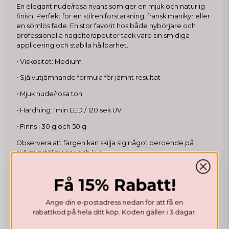
En elegant nude/rosa nyans som ger en mjuk och naturlig
finish. Perfekt för en stilren förstärkning, fransk manikyr eller
en sömlös fade. En stor favorit hos både nybörjare och
professionella nagelterapeuter tack vare sin smidiga
applicering och stabila hållbarhet.
• Viskositet: Medium
• Självutjämnande formula för jämnt resultat
• Mjuk nude/rosa ton
• Härdning: 1min LED / 120 sek UV
• Finns i 30 g och 50 g
Observera att färgen kan skilja sig något beroende på
skärminställningar och ljus.
Få 15% Rabatt!
Recensioner
Ange din e-postadress nedan för att få en
rabattkod på hela ditt köp. Koden gäller i 3 dagar.
Cornelia
1 month ago