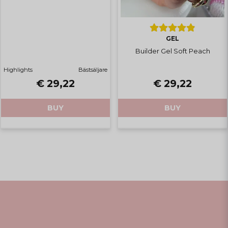
Powder blush jämnar ändå ut
sig fint men utan att upplevas
rinnig så därför klassar vi den
som medium i viskositet 💖 /
GEL
Miss Fancy
Builder Gel Soft Peach
Highlights
Bästsäljare
€ 29,22
€ 29,22
Anonymous
6 months ago
Är så nöjd med detta gel. Är en superfin
BUY
BUY
färg och enkel att arbeta med. Den är
dessutom så hård och den rädda faktiskt
mitt finger från att brytas. Fastnade
med fingret i en dörr och på akuten sa
de att enda anledningen till att jag inte
bröt fingret var för att jag har så hårda
naglar.
Svar från butiken
Tack fina du! 🩷 Så roligt att du