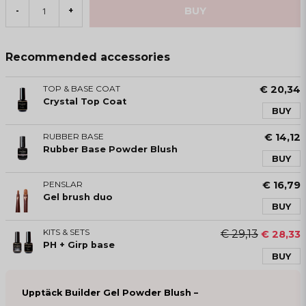
BUY
-
+
Recommended accessories
TOP & BASE COAT
€ 20,34
Crystal Top Coat
BUY
RUBBER BASE
€ 14,12
Rubber Base Powder Blush
BUY
PENSLAR
€ 16,79
Gel brush duo
BUY
KITS & SETS
€ 29,13
€ 28,33
PH + Girp base
BUY
Upptäck Builder Gel Powder Blush –