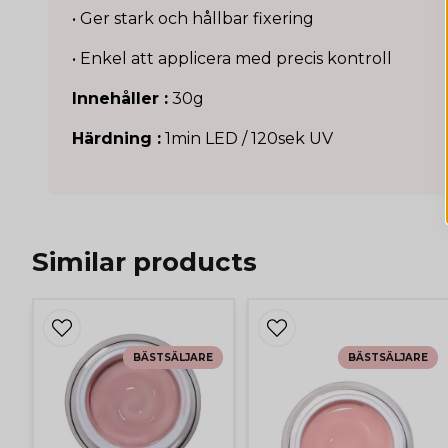
• Ger stark och hållbar fixering
• Enkel att applicera med precis kontroll
Innehåller :
30g
Härdning :
1min LED / 120sek UV
Similar products
BÄSTSÄLJARE
BÄSTSÄLJARE