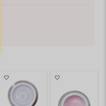
fint med 3D linjer med denna + att
erget
voritprodukt. Den funkar precis som
, ger ett perfekt resultat, funkar till