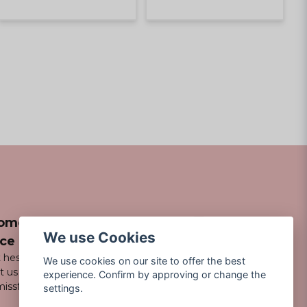
omer
We use Cookies
ice
 hesitate to
We use cookies on our site to offer the best
t us via email
experience. Confirm by approving or change the
issfancy.se
settings.