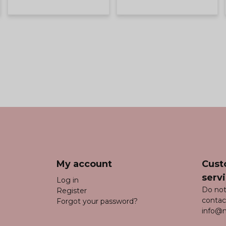
My account
Cust
serv
Log in
Do not
Register
contac
Forgot your password?
info@m