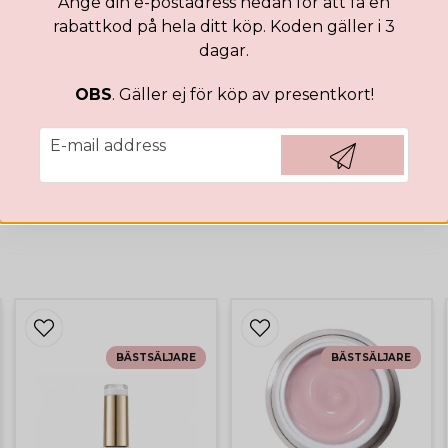
Ange din e-postadress nedan för att få en
7 months ago
rabattkod på hela ditt köp. Koden gäller i 3
Amanda
dagar.
11 months ago
Lätt att använda, blir super
OBS
. Gäller ej för köp av presentkort!
rhinestonesen sitter som b
email
Sanna
E-mail address
1 year ago
Hämta kod
Tindra
1 year ago
Detta har blivit min nya fa
man vill, enkel att arbeta med
väldigt mycket
Evelina
1 year ago
BÄSTSÄLJARE
BÄSTSÄLJARE
Jätte bra🥰
elin
1 year ago