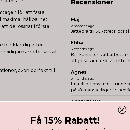
r som sten.
Recensioner
mtagen för att fästa
 maximal hållbarhet.
Maj
tt de lossnar i första
2 months ago
Jättebra till 3D-streck också
Ebba
e blir kladdig efter
5 months ago
 smidigare arbete, särskilt
Bra konsistens att arbeta m
att göra sånna 3d snäcklinje
tioner, även perfekt till
Agnes
5 months ago
Enkelt att använda! Fungerar
på så många dagar än. Använ
Anonymous
6 months ago
Det är väldigt bra, både ste
Få 15% Rabatt!
er
Ida