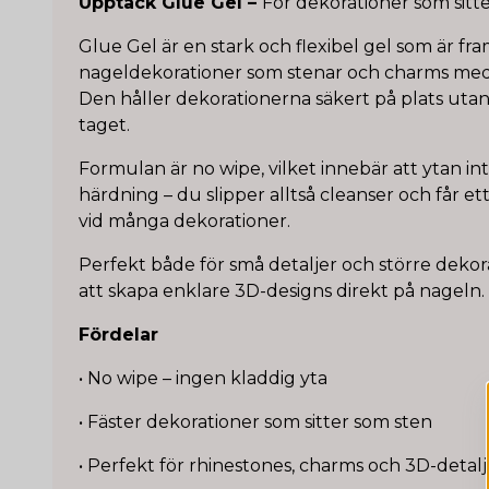
Upptäck Glue Gel –
För dekorationer som sitte
Glue Gel är en stark och flexibel gel som är fra
nageldekorationer som stenar och charms med
Den håller dekorationerna säkert på plats utan a
taget.
Formulan är no wipe, vilket innebär att ytan int
härdning – du slipper alltså cleanser och får ett
vid många dekorationer.
Perfekt både för små detaljer och större dekora
att skapa enklare 3D-designs direkt på nageln.
Fördelar
• No wipe – ingen kladdig yta
• Fäster dekorationer som sitter som sten
• Perfekt för rhinestones, charms och 3D-detalj