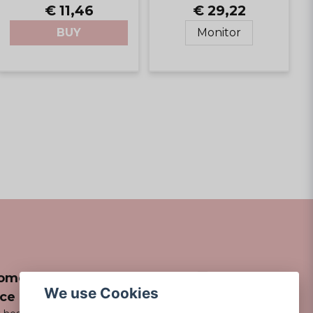
€ 29,22
€ 11,46
Monitor
BUY
omer
We use Cookies
ice