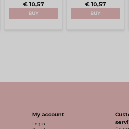
€ 10,57
€ 10,57
BUY
BUY
My account
Cust
serv
Log in