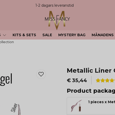
1-2 dagars leveranstid
S
KITS & SETS
SALE
MYSTERY BAG
MÅNADENS
ollection
Metallic Liner 
€ 35,44
Product packa
1 pieces x Met