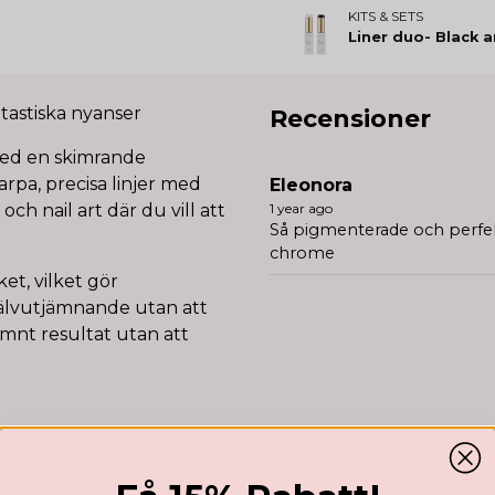
KITS & SETS
Liner duo- Black 
tastiska nyanser
Recensioner
med en skimrande
arpa, precisa linjer med
Eleonora
och nail art där du vill att
1 year ago
Så pigmenterade och perfek
chrome
t, vilket gör
jälvutjämnande utan att
jämnt resultat utan att