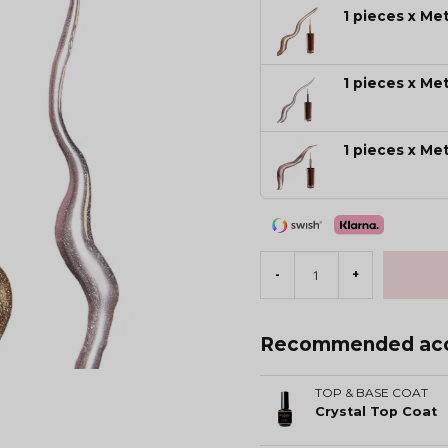
1 pieces x Met
1 pieces x Met
1 pieces x Me
-
+
Recommended acc
TOP & BASE COAT
Crystal Top Coat