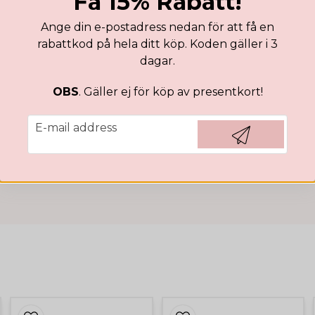
Få 15% Rabatt!
Ange din e-postadress nedan för att få en
rabattkod på hela ditt köp. Koden gäller i 3
dagar.
OBS
. Gäller ej för köp av presentkort!
ende på
email
E-mail address
Hämta kod