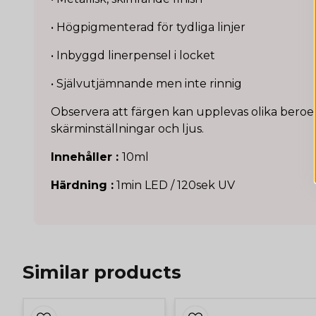
• Högpigmenterad för tydliga linjer
• Inbyggd linerpensel i locket
• Självutjämnande men inte rinnig
Observera att färgen kan upplevas olika bero
skärminställningar och ljus.
Innehåller :
10ml
Härdning :
1min LED / 120sek UV
Similar products