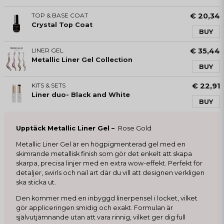
TOP & BASE COAT
€ 20,34
Crystal Top Coat
BUY
LINER GEL
€ 35,44
Metallic Liner Gel Collection
BUY
KITS & SETS
€ 22,91
Liner duo- Black and White
BUY
Upptäck Metallic Liner Gel –
Rose Gold
Metallic Liner Gel är en högpigmenterad gel med en
skimrande metallisk finish som gör det enkelt att skapa
skarpa, precisa linjer med en extra wow-effekt. Perfekt för
detaljer, swirls och nail art där du vill att designen verkligen
ska sticka ut.
Den kommer med en inbyggd linerpensel i locket, vilket
gör appliceringen smidig och exakt. Formulan är
självutjämnande utan att vara rinnig, vilket ger dig full