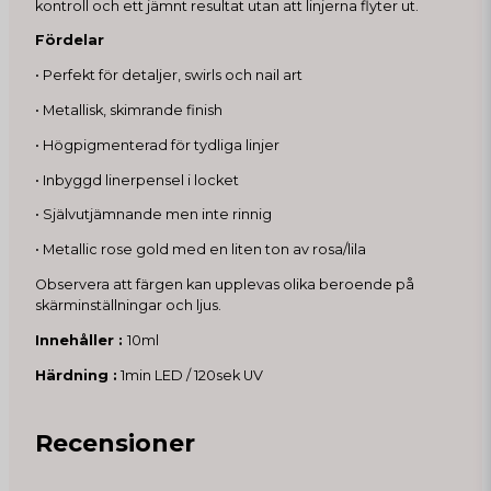
kontroll och ett jämnt resultat utan att linjerna flyter ut.
Fördelar
• Perfekt för detaljer, swirls och nail art
• Metallisk, skimrande finish
• Högpigmenterad för tydliga linjer
• Inbyggd linerpensel i locket
• Självutjämnande men inte rinnig
• Metallic rose gold med en liten ton av rosa/lila
Observera att färgen kan upplevas olika beroende på
skärminställningar och ljus.
Innehåller :
10ml
Härdning :
1min LED / 120sek UV
Recensioner