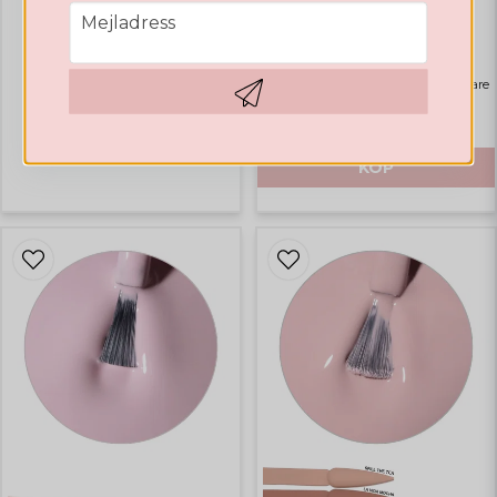
GELLACK
email
GELLACK
Mejladress
Valentines Collection
Rubber Base Natural Pink
Highlights
Bästsäljare
159 SEK
Hämta kod
469 SEK
KÖP