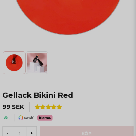
Gellack Bikini Red
99 SEK
KÖP
-
+