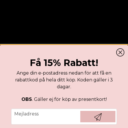
Få 15% Rabatt!
Ange din e-postadress nedan för att få en
rabattkod på hela ditt köp. Koden gäller i 3
dagar.
mer blå nyans med en
OBS
. Gäller ej för köp av presentkort!
Recensioner
email
Mejladress
Emma Elin Rebecka
för 1 år sedan
Hämta kod