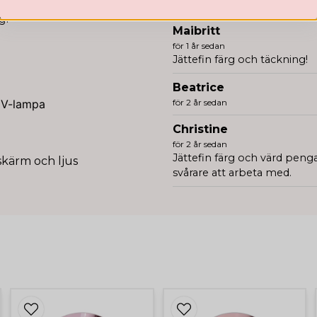
g med en lyxig, mjuk
Såå fin! Taggad på att anv
g.
Maibritt
för 1 år sedan
Jättefin färg och täckning!
Beatrice
 UV-lampa
för 2 år sedan
Christine
för 2 år sedan
Jättefin färg och värd peng
skärm och ljus
svårare att arbeta med.