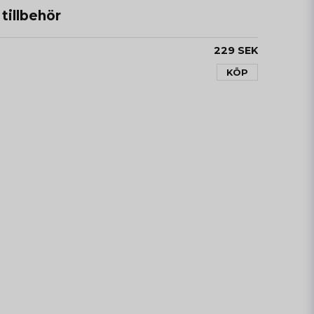
illbehör
229 SEK
KÖP