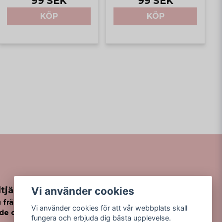
99 SEK
99 SEK
KÖP
KÖP
Vi använder cookies
tjänst
 frågor
Vi använder cookies för att vår webbplats skall
de din order?
fungera och erbjuda dig bästa upplevelse.