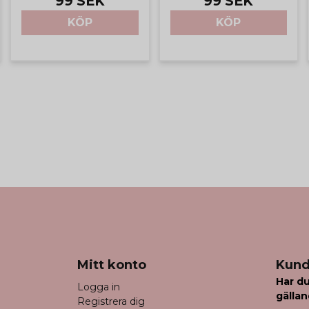
99 SEK
99 SEK
KÖP
KÖP
Mitt konto
Kund
Har du
Logga in
gällan
Registrera dig