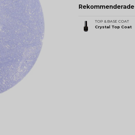
Rekommenderade t
TOP & BASE COAT
Crystal Top Coat